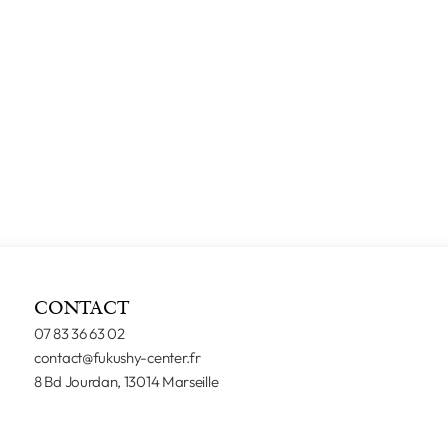
CONTACT
07 83 36 63 02
contact@fukushy-center.fr
8 Bd Jourdan, 13014 Marseille